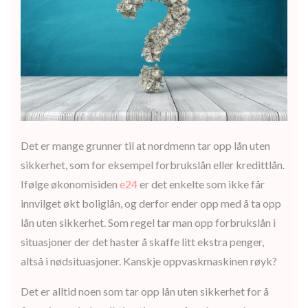
Det er mange grunner til at nordmenn tar opp lån uten
sikkerhet, som for eksempel forbrukslån eller kredittlån.
Ifølge økonomisiden
e24
er det enkelte som ikke får
innvilget økt boliglån, og derfor ender opp med å ta opp
lån uten sikkerhet. Som regel tar man opp forbrukslån i
situasjoner der det haster å skaffe litt ekstra penger,
altså i nødsituasjoner. Kanskje oppvaskmaskinen røyk?
Det er alltid noen som tar opp lån uten sikkerhet for å